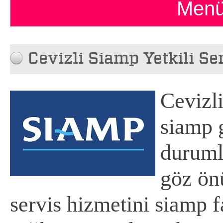
Menü
Cevizli Siamp Yetkili Se
Cevizli
siamp 
duruml
göz ön
servis hizmetini siamp fa