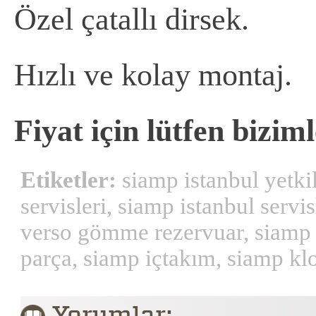
Özel çatallı dirsek.
Hızlı ve kolay montaj.
Fiyat için lütfen biziml
Etiketler:
siamp istanbul yetkil
servisleri, siamp istanbul serv
verso gömme rezervuar, siamp
parça, siamp içtakım, siamp kl
Yorumlar: