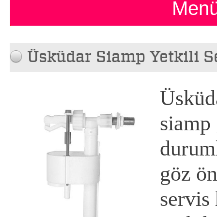
Menü
Üsküdar Siamp Yetkili S
Üsküda
siamp 
duruml
göz ön
servis