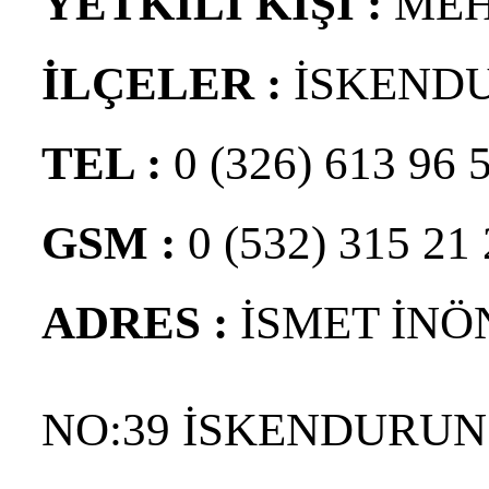
YETKİLİ KİŞİ :
MEH
İLÇELER :
İSKEND
TEL :
0 (326) 613 96 
GSM :
0 (532) 315 21
ADRES :
İSMET İN
NO:39 İSKENDURUN