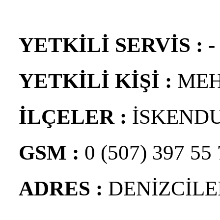
YETKİLİ SERVİS :
-
YETKİLİ KİŞİ :
MEH
İLÇELER :
İSKEND
GSM :
0 (507) 397 55
ADRES :
DENİZCİL